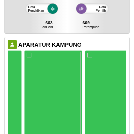
Data
Data
Pendidikan
Pemilih
663
609
Laki-laki
Perempuan
APARATUR KAMPUNG