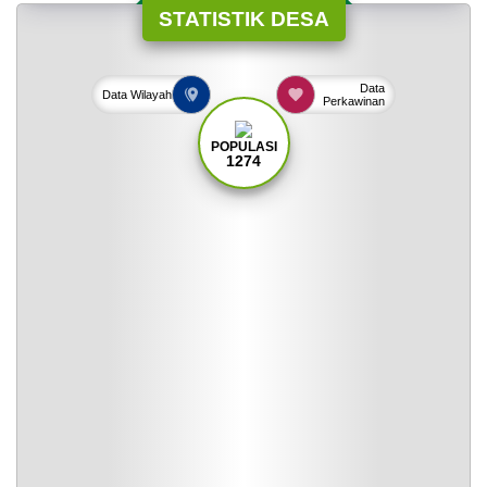
STATISTIK DESA
Data
Data
Wilayah
Perkawinan
POPULASI
1274