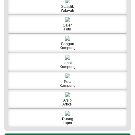
orderkuota-
Statistik
24-
Wilayah
jam-
cara-
Galeri
hubungi-
Foto
088809016378
Bangun
Kampung
Lapak
Kampung
Peta
Kampung
Arsip
Artikel
Ruang
Lapor