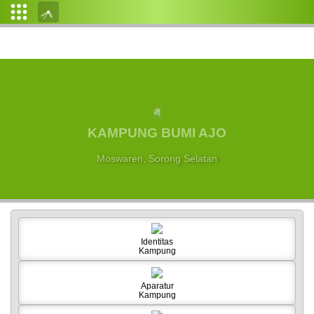
Login
Admin
Layanan
Mandiri
KAMPUNG BUMI AJO
Profil
Desa
Moswaren, Sorong Selatan
Pemerintahan
Desa
Regulasi
Identitas
Kampung
Data
Desa
Aparatur
Kampung
cs-